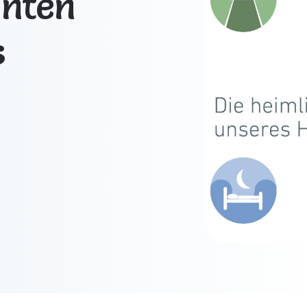
enten
s