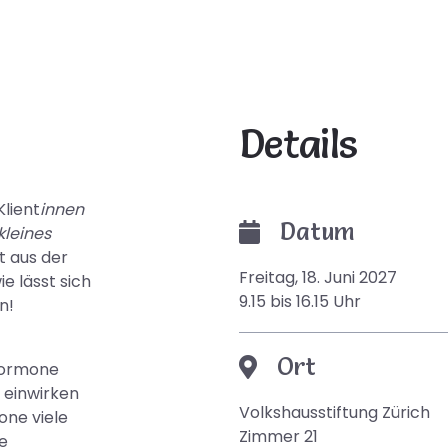
Details
Klient
innen
Datum
kleines
t aus der
Freitag, 18. Juni 2027
e lässt sich
9.15 bis 16.15 Uhr
n!
Ort
Hormone
f einwirken
Volkshausstiftung Zürich
one viele
Zimmer 21
e