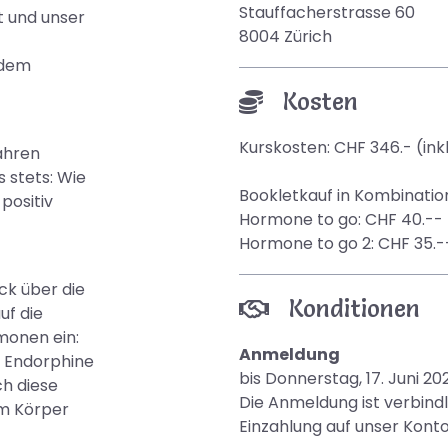
Stauffacherstrasse 60
t und unser
8004 Zürich
 dem
Kosten
Kurskosten: CHF 346.- (ink
Jahren
 stets: Wie
Bookletkauf in Kombinatio
positiv
Hormone to go: CHF 40.-- 
Hormone to go 2: CHF 35.--
ck über die
Konditionen
uf die
monen ein:
Anmeldung
d Endorphine
bis Donnerstag, 17. Juni 20
ch diese
Die Anmeldung ist verbindl
im Körper
Einzahlung auf unser Konto