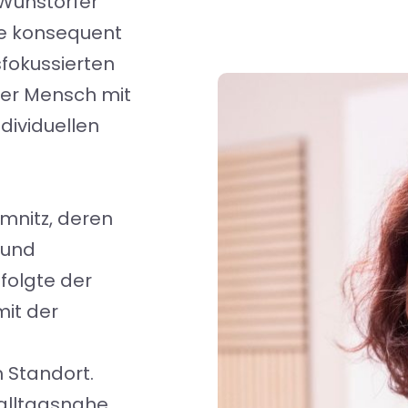
 Wunstorfer
sie konsequent
sfokussierten
 der Mensch mit
dividuellen
emnitz, deren
 und
 folgte der
mit der
 Standort.
 alltagsnahe