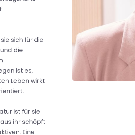
f
ie sich für die
 und die
n
gen ist es,
ten Leben wirkt
ientiert.
tur ist für sie
 aus ihr schöpft
ktiven. Eine