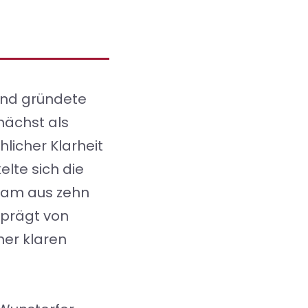
 und gründete
nächst als
hlicher Klarheit
elte sich die
Team aus zehn
eprägt von
ner klaren