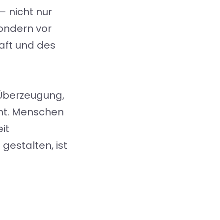
– nicht nur
sondern vor
aft und des
r Überzeugung,
nt. Menschen
it
gestalten, ist