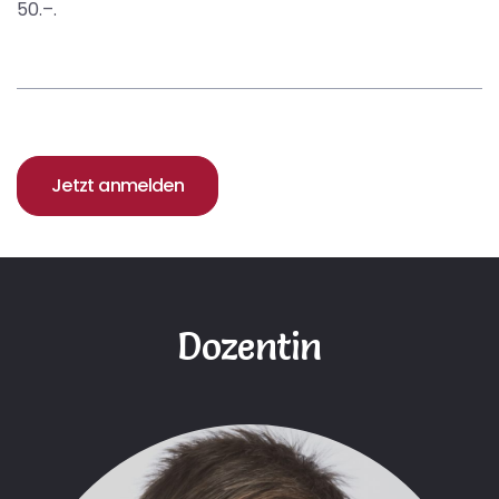
50.–.
Jetzt anmelden
Dozentin